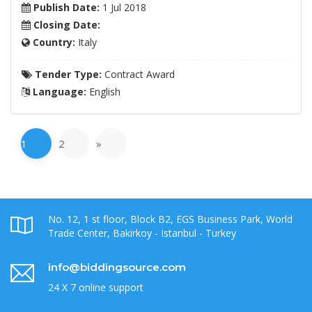
Publish Date:
1 Jul 2018
Closing Date:
Country:
Italy
Tender Type:
Contract Award
Language:
English
1
2
»
No. 12, 1 st floor, Block B2, EGS Business Park, World
Trade Center, Bakirkoy - Istanbul - Turkey
info@biddingsource.com
24 X 7 online support